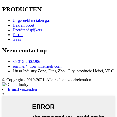
PRODUCTEN
Uitgebreid metalen gaas
Hek en poort
IJzerdraadspijkers
Draad
Gaas
Neem contact op
86-312-2602296
summer@iron-wiremesh.com
Liusu Industry Zone, Ding Zhou City, provincie Hebei, VRC.
© Copyright - 2010-2021: Alle rechten voorbehouden.
E-mail verzenden
x