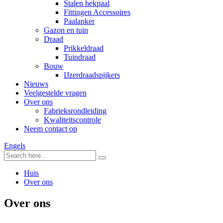
Stalen hekpaal
Fittingen Accessoires
Paalanker
Gazon en tuin
Draad
Prikkeldraad
Tuindraad
Bouw
IJzerdraadspijkers
Nieuws
Veelgestelde vragen
Over ons
Fabrieksrondleiding
Kwaliteitscontrole
Neem contact op
Engels
Huis
Over ons
Over ons