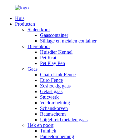
Huis
Producten
Stalen kooi
Gaascontainer
Stillage en metalen container
Dierenkooi
Huisdier Kennel
Pet Krat
Pet Play Pen
Gaas
Chain Link Fence
Euro Fence
Zeshoekig gaas
Gelast gaas
Stucwerk
Veldomheining
Schanskorven
Raamscherm
Uitgebreid metalen gaas
Hek en poort
Tuinhek
Paneelomheining