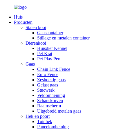
Huis
Producten
Stalen kooi
Gaascontainer
Stillage en metalen container
Dierenkooi
Huisdier Kennel
Pet Krat
Pet Play Pen
Gaas
Chain Link Fence
Euro Fence
Zeshoekig gaas
Gelast gaas
Stucwerk
Veldomheining
Schanskorven
Raamscherm
Uitgebreid metalen gaas
Hek en poort
Tuinhek
Paneelomheining