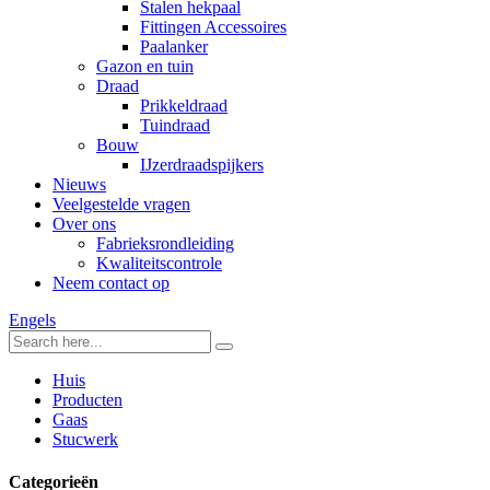
Stalen hekpaal
Fittingen Accessoires
Paalanker
Gazon en tuin
Draad
Prikkeldraad
Tuindraad
Bouw
IJzerdraadspijkers
Nieuws
Veelgestelde vragen
Over ons
Fabrieksrondleiding
Kwaliteitscontrole
Neem contact op
Engels
Huis
Producten
Gaas
Stucwerk
Categorieën