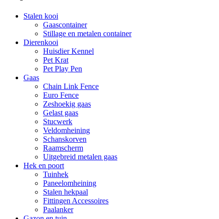
Stalen kooi
Gaascontainer
Stillage en metalen container
Dierenkooi
Huisdier Kennel
Pet Krat
Pet Play Pen
Gaas
Chain Link Fence
Euro Fence
Zeshoekig gaas
Gelast gaas
Stucwerk
Veldomheining
Schanskorven
Raamscherm
Uitgebreid metalen gaas
Hek en poort
Tuinhek
Paneelomheining
Stalen hekpaal
Fittingen Accessoires
Paalanker
Gazon en tuin