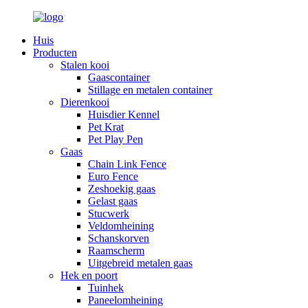
Huis
Producten
Stalen kooi
Gaascontainer
Stillage en metalen container
Dierenkooi
Huisdier Kennel
Pet Krat
Pet Play Pen
Gaas
Chain Link Fence
Euro Fence
Zeshoekig gaas
Gelast gaas
Stucwerk
Veldomheining
Schanskorven
Raamscherm
Uitgebreid metalen gaas
Hek en poort
Tuinhek
Paneelomheining