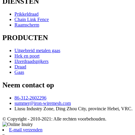
DIENSTEN
Prikkeldraad
Chain Link Fence
Raamscherm
PRODUCTEN
Uitgebreid metalen gaas
Hek en poort
IJzerdraadspijkers
Draad
Gaas
Neem contact op
86-312-2602296
summer@iron-wiremesh.com
Liusu Industry Zone, Ding Zhou City, provincie Hebei, VRC.
© Copyright - 2010-2021: Alle rechten voorbehouden.
E-mail verzenden