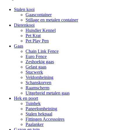
Stalen kooi
Gaascontainer
Stillage en metalen container
Dierenkooi
Huisdier Kennel
Pet Krat
Pet Play Pen
Gaas
Chain Link Fence
Euro Fence
Zeshoekig gaas
Gelast gaas
Stucwerk
Veldomheining
Schanskorven
Raamscherm
Uitgebreid metalen gaas
Hek en poort
Tuinhek
Paneelomheining
Stalen hekpaal
Fittingen Accessoires
Paalanker
Gazon en tuin