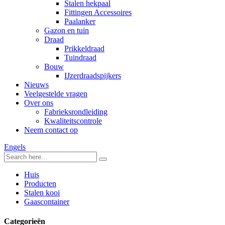
Stalen hekpaal
Fittingen Accessoires
Paalanker
Gazon en tuin
Draad
Prikkeldraad
Tuindraad
Bouw
IJzerdraadspijkers
Nieuws
Veelgestelde vragen
Over ons
Fabrieksrondleiding
Kwaliteitscontrole
Neem contact op
Engels
Huis
Producten
Stalen kooi
Gaascontainer
Categorieën