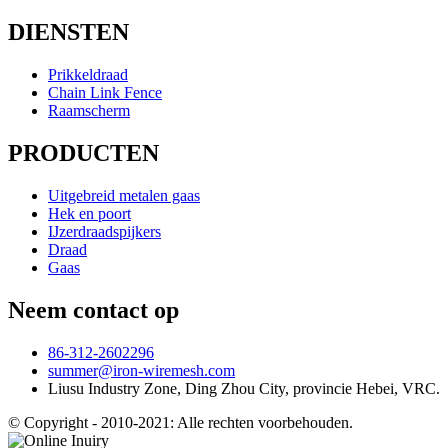
DIENSTEN
Prikkeldraad
Chain Link Fence
Raamscherm
PRODUCTEN
Uitgebreid metalen gaas
Hek en poort
IJzerdraadspijkers
Draad
Gaas
Neem contact op
86-312-2602296
summer@iron-wiremesh.com
Liusu Industry Zone, Ding Zhou City, provincie Hebei, VRC.
© Copyright - 2010-2021: Alle rechten voorbehouden.