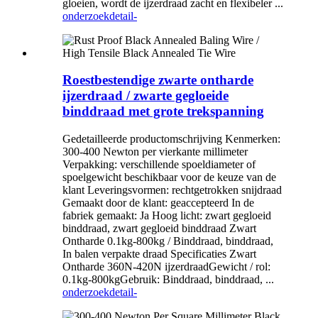
gloeien, wordt de ijzerdraad zacht en flexibeler ...
onderzoek
detail-
Roestbestendige zwarte ontharde
ijzerdraad / zwarte gegloeide
binddraad met grote trekspanning
Gedetailleerde productomschrijving Kenmerken:
300-400 Newton per vierkante millimeter
Verpakking: verschillende spoeldiameter of
spoelgewicht beschikbaar voor de keuze van de
klant Leveringsvormen: rechtgetrokken snijdraad
Gemaakt door de klant: geaccepteerd In de
fabriek gemaakt: Ja Hoog licht: zwart gegloeid
binddraad, zwart gegloeid binddraad Zwart
Ontharde 0.1kg-800kg / Binddraad, binddraad,
In balen verpakte draad Specificaties Zwart
Ontharde 360N-420N ijzerdraadGewicht / rol:
0.1kg-800kgGebruik: Binddraad, binddraad, ...
onderzoek
detail-