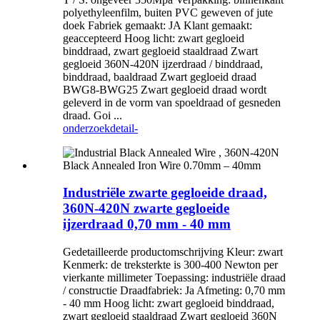
polyethyleenfilm, buiten PVC geweven of jute
doek Fabriek gemaakt: JA Klant gemaakt:
geaccepteerd Hoog licht: zwart gegloeid
binddraad, zwart gegloeid staaldraad Zwart
gegloeid 360N-420N ijzerdraad / binddraad,
binddraad, baaldraad Zwart gegloeid draad
BWG8-BWG25 Zwart gegloeid draad wordt
geleverd in de vorm van spoeldraad of gesneden
draad. Goi ...
onderzoek
detail-
Industriële zwarte gegloeide draad,
360N-420N zwarte gegloeide
ijzerdraad 0,70 mm - 40 mm
Gedetailleerde productomschrijving Kleur: zwart
Kenmerk: de treksterkte is 300-400 Newton per
vierkante millimeter Toepassing: industriële draad
/ constructie Draadfabriek: Ja Afmeting: 0,70 mm
- 40 mm Hoog licht: zwart gegloeid binddraad,
zwart gegloeid staaldraad Zwart gegloeid 360N