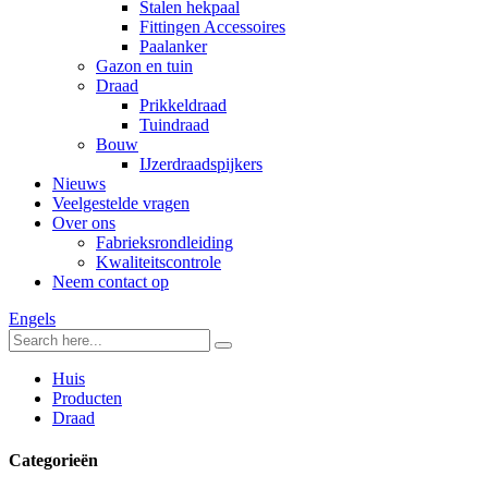
Stalen hekpaal
Fittingen Accessoires
Paalanker
Gazon en tuin
Draad
Prikkeldraad
Tuindraad
Bouw
IJzerdraadspijkers
Nieuws
Veelgestelde vragen
Over ons
Fabrieksrondleiding
Kwaliteitscontrole
Neem contact op
Engels
Huis
Producten
Draad
Categorieën