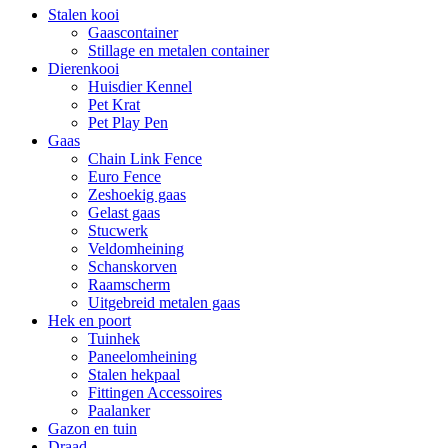
Stalen kooi
Gaascontainer
Stillage en metalen container
Dierenkooi
Huisdier Kennel
Pet Krat
Pet Play Pen
Gaas
Chain Link Fence
Euro Fence
Zeshoekig gaas
Gelast gaas
Stucwerk
Veldomheining
Schanskorven
Raamscherm
Uitgebreid metalen gaas
Hek en poort
Tuinhek
Paneelomheining
Stalen hekpaal
Fittingen Accessoires
Paalanker
Gazon en tuin
Draad