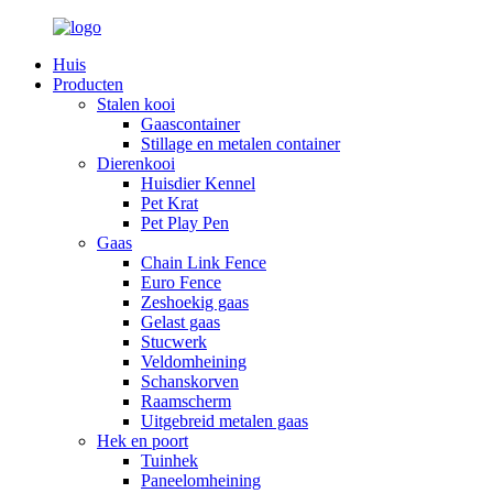
Huis
Producten
Stalen kooi
Gaascontainer
Stillage en metalen container
Dierenkooi
Huisdier Kennel
Pet Krat
Pet Play Pen
Gaas
Chain Link Fence
Euro Fence
Zeshoekig gaas
Gelast gaas
Stucwerk
Veldomheining
Schanskorven
Raamscherm
Uitgebreid metalen gaas
Hek en poort
Tuinhek
Paneelomheining