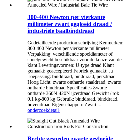
300-400 Newton per vierkante
millimeter zwart gegloeid draad /
industriële baalbinddraad
Gedetailleerde productomschrijving Kenmerken:
300-400 Newton per vierkante millimeter
Verpakking: verschillende spoeldiameter of
spoelgewicht beschikbaar voor de keuze van de
klant Leveringsvormen: U-type draad Klant
gemaakt: geaccepteerd Fabriek gemaakt: Ja
Toepassing: binddraad, binddraad, persdraad
Hoog Licht: zwarte ontharde staaldraad, zwarte
ontharde binddraad Specificaties Zwarte
ontharde 360N-420N ijzerdraad Gewicht / rol:
0,1 kg-800 kg Gebruik: binddraad, binddraad,
bovendraad Eigenschappen: Zwart ...
onderzoek
detail-
Rechte gesneden zwarte gegloeide