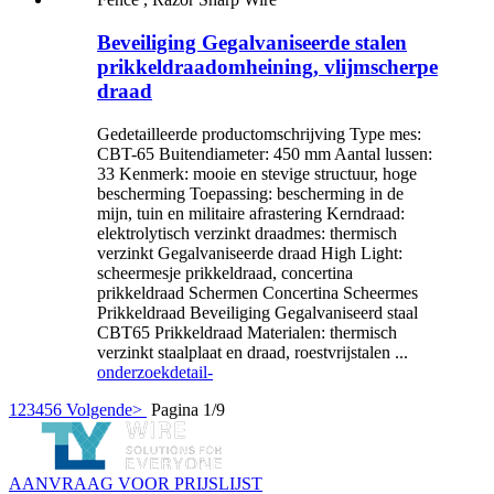
Beveiliging Gegalvaniseerde stalen
prikkeldraadomheining, vlijmscherpe
draad
Gedetailleerde productomschrijving Type mes:
CBT-65 Buitendiameter: 450 mm Aantal lussen:
33 Kenmerk: mooie en stevige structuur, hoge
bescherming Toepassing: bescherming in de
mijn, tuin en militaire afrastering Kerndraad:
elektrolytisch verzinkt draadmes: thermisch
verzinkt Gegalvaniseerde draad High Light:
scheermesje prikkeldraad, concertina
prikkeldraad Schermen Concertina Scheermes
Prikkeldraad Beveiliging Gegalvaniseerd staal
CBT65 Prikkeldraad Materialen: thermisch
verzinkt staalplaat en draad, roestvrijstalen ...
onderzoek
detail-
1
2
3
4
5
6
Volgende>
Pagina 1/9
AANVRAAG VOOR PRIJSLIJST